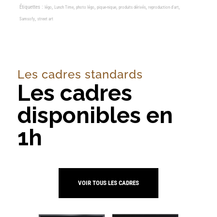
Étiquettes :
,
,
,
,
,
,
légo
Lunch Time
photo légo
pique-nique
produits dérivés
reproduction d'art
,
Samsofy
street art
Les cadres standards
Les cadres
disponibles en
1h
VOIR TOUS LES CADRES