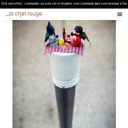
Click and collect : commandez sur notre site et récupérez votre commande dans notre boutique à Pau