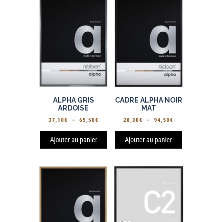
ALPHA GRIS
CADRE ALPHA NOIR
ARDOISE
MAT
PLAGE
PLAGE
37,10
€
–
65,50
€
28,80
€
–
94,50
€
DE
DE
PRIX :
PRIX :
Ajouter au panier
Ajouter au panier
37,10€
28,80€
À
À
65,50€
94,50€