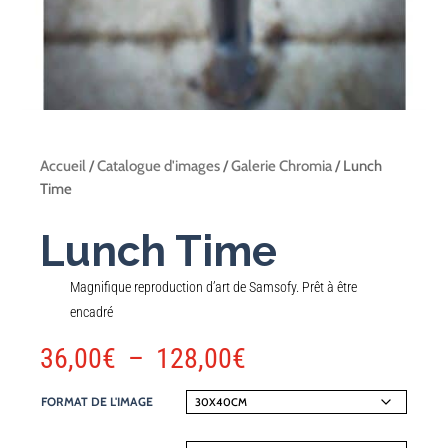
Accueil
/
Catalogue d'images
/
Galerie Chromia
/ Lunch
Time
Lunch Time
Magnifique reproduction d’art de Samsofy. Prêt à être
encadré
PLAGE
36,00
€
–
128,00
€
DE
FORMAT DE L'IMAGE
PRIX :
36,00€