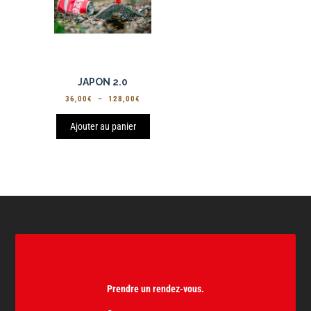
JAPON 2.0
PLAGE
36,00
€
–
128,00
€
DE
PRIX :
Ajouter au panier
36,00€
À
128,00€
Prendre un rendez-vous.