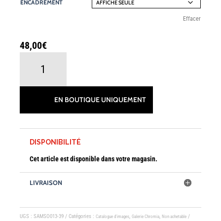
ENCADREMENT
À
Effacer
128,00€
48,00
€
QUANTITÉ
DE
LUNCH
EN BOUTIQUE UNIQUEMENT
TIME
DISPONIBILITÉ
Cet article est disponible dans votre magasin.
LIVRAISON
UGS :
SAMSO013-39
Catégories :
,
,
Catalogue d'images
Galerie Chromia
Non achetable