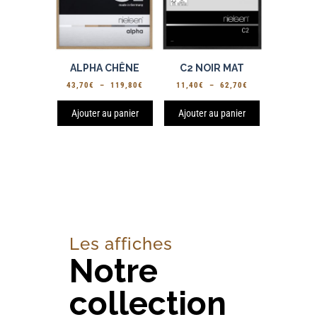
ALPHA CHÊNE
C2 NOIR MAT
PLAGE
PLAGE
43,70
€
–
119,80
€
11,40
€
–
62,70
€
DE
DE
PRIX :
PRIX :
Ajouter au panier
Ajouter au panier
43,70€
11,40€
À
À
119,80€
62,70€
Les affiches
Notre
collection