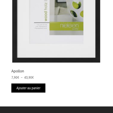
Apollon
Plage
7,90
€
–
43,90
€
de
Ajouter au panier
prix :
7,90€
à
43,90€