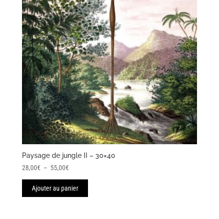
Paysage de jungle II – 30×40
Plage
28,00
€
–
55,00
€
de
Ajouter au panier
prix :
28,00€
à