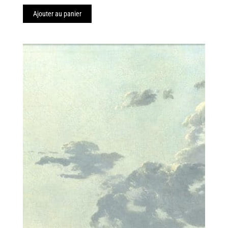
de
Ajouter au panier
prix :
55,00€
à
111,00€