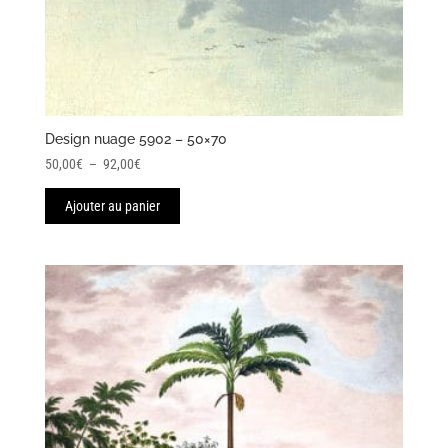
Design nuage 5902 – 50×70
Plage
50,00
€
–
92,00
€
de
Ajouter au panier
prix :
50,00€
à
92,00€