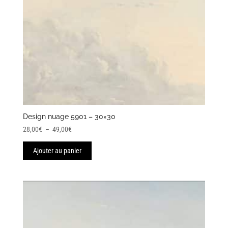
Design nuage 5901 – 30×30
Plage
28,00
€
–
49,00
€
de
Ajouter au panier
prix :
28,00€
à
49,00€