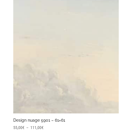
Design nuage 5901 – 61×61
Plage
55,00
€
–
111,00
€